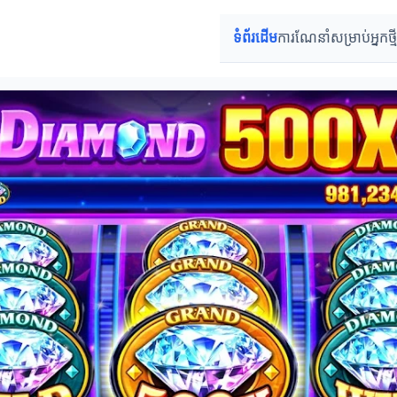
ទំព័រដើម
ការណែនាំសម្រាប់អ្នកថ្មី