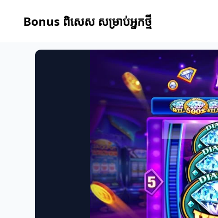
Bonus ពិសេស សម្រាប់អ្នកថ្មី