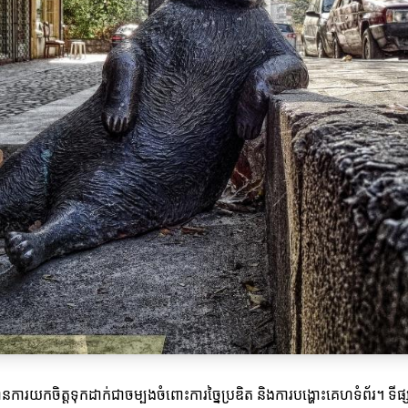
មានការយកចិត្តទុកដាក់ជាចម្បងចំពោះការច្នៃប្រឌិត និងការបង្ហោះគេហទំព័រ។ ទីផ្ស