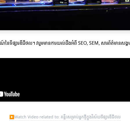
ការណ៍នៃទីផ្សារឌីជីថល។ វារួមមានការយល់ដឹងអំពី SEO, SEM, សារព័ត៌មានសង្គ
▶
Watch Video related to: គន្លឹះសម្រាប់អ្នកថ្មីក្នុងវិស័យទីផ្សារឌីជីថល