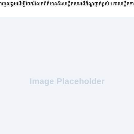
្តាញសង្គមដើម្បីចែករំលែកព័ត៌មាននិងបង្កើតសារពើភ័ណ្ឌថ្នាក់ខ្ពស់។ ការបង្កើត