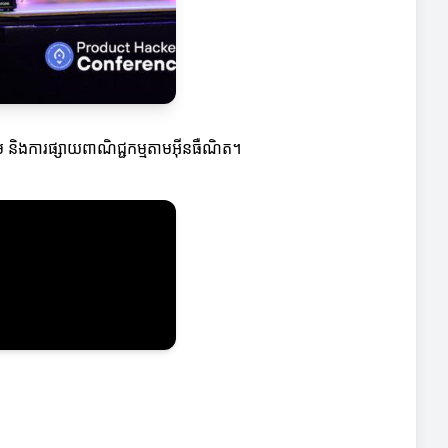
ម និងការផ្សាយពាណិជ្ជកម្មតាមអ៊ីនធឺណិត។