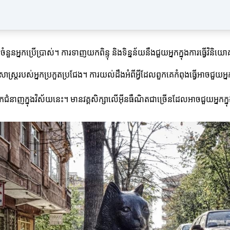
ចំនួនអ្នកប្រើប្រាស់។ ការទាញយកពិន្ទុ និងទិន្នន័យនឹងជួយអ្នកក្នុងការធ្វើវិន
យុទ្ធសាស្ត្ររបស់អ្នកប្រកួតប្រជែង។ ការយល់ដឹងអំពីអ្វីដែលពួកគេកំពុងធ្វើអាចជួយអ្
យជាអ្នកជំនាញក្នុងវិស័យនេះ។ មានវគ្គសិក្សាលើអ៊ីនធឺណិតជាច្រើនដែលអាចជួយអ្នកក្