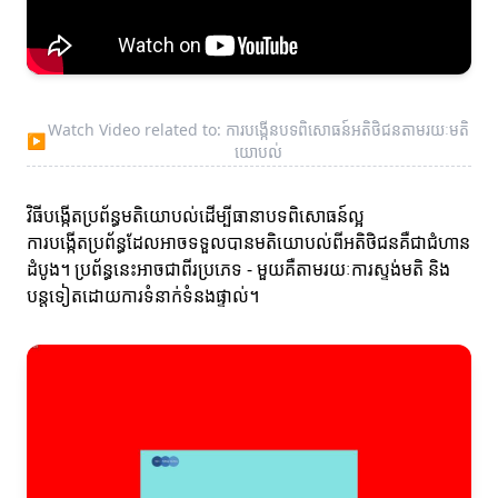
Watch Video related to: ការបង្កើនបទពិសោធន៍អតិថិជនតាមរយៈមតិ
▶
យោបល់
វិធីបង្កើតប្រព័ន្ធមតិយោបល់ដើម្បីធានាបទពិសោធន៍ល្អ
ការបង្កើតប្រព័ន្ធដែលអាចទទួលបានមតិយោបល់ពីអតិថិជនគឺជាជំហាន
ដំបូង។ ប្រព័ន្ធនេះអាចជាពីរប្រភេទ - មួយគឺតាមរយៈការស្ទង់មតិ និង
បន្តទៀតដោយការទំនាក់ទំនងផ្ទាល់។