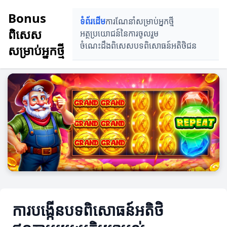
Bonus
ទំព័រដើម
ការណែនាំសម្រាប់អ្នកថ្មី
ពិសេស
អត្ថប្រយោជន៍នៃការចូលរួម
ចំណេះដឹងពិសេស
បទពិសោធន៍អតិថិជន
សម្រាប់អ្នកថ្មី
ការបង្កើនបទពិសោធន៍អតិថិ