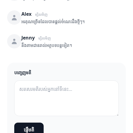
Alex
ម្សិលមិញ
អរគុណច្រើនដែលបានផ្តល់ចំណេះដឹងថ្មីៗ។
Jenny
ម្សិលមិញ
នឹងតាមដានរាល់អត្ថបទបន្តទៀត។
បញ្ចេញមតិ
ផ្ញើមតិ