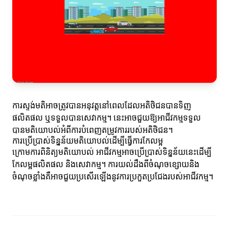
ការស្ទង់មតិអាចត្រូវបានអនុវត្តនៅពេលដែលអតិថិជនបានទិញ
ផលិតផល ឬទទួលបានសេវាកម្ម។ នេះអាចជួយឱ្យអាជីវកម្មទទួល
បានមតិយោបល់អំពីការបំពេញតម្រូវការរបស់អតិថិជន។
ការប្រើប្រាស់ទិន្នន័យមតិយោបល់ដើម្បីធ្វើការកែលម្អ
ក្រោមការពិនិត្យមតិយោបល់ អាជីវកម្មអាចប្រើប្រាស់ទិន្នន័យនេះដើម្បី
កែលម្អផលិតផល និងសេវាកម្ម។ ការយល់ដឹងពីចំណុចខ្សោយនិង
ចំណុចខ្លាំងគឺអាចជួយប្រសើរឡើងនូវការប្រកួតប្រជែងរបស់អាជីវកម្ម។