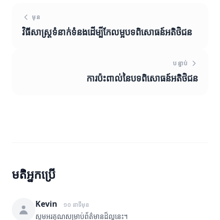
មុន
វិធីសាស្ត្រទំនាក់ទំនងដើម្បីកែលម្អបទពិសោធន៍អតិថិជន
បន្ទាប់
ការប៉ះពាល់នៃបទពិសោធន៍អតិថិជន
មតិអ្នកប្រើ
Kevin
១០ នាទីមុន
សូមអរគុណសម្រាប់ព័ត៌មានដ៏ល្អនេះ។