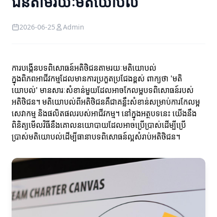
ជនតាមរយៈមតិយោបល់
2026-06-25
Admin
ការបង្កើនបទពិសោធន៍អតិថិជនតាមរយៈមតិយោបល់
ក្នុងពិភពអាជីវកម្មដែលមានការប្រកួតប្រជែងខ្ពស់ ពាក្យថា 'មតិ
យោបល់' មានសារៈសំខាន់មួយដែលអាចកែលម្អបទពិសោធន៍របស់
អតិថិជន។ មតិយោបល់ពីអតិថិជនគឺជាគន្លឹះសំខាន់សម្រាប់ការកែលម្អ
សេវាកម្ម និងផលិតផលរបស់អាជីវកម្ម។ នៅក្នុងអត្ថបទនេះ យើងនឹង
ពិនិត្យមើលវិធីនឹងគោលនយោបាយដែលអាចប្រើប្រាស់ដើម្បីប្រើ
ប្រាស់មតិយោបល់ដើម្បីធានាបទពិសោធន៍ល្អសំរាប់អតិថិជន។