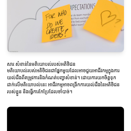
សារៈសំខាន់នៃមតិយោបល់របស់អតិថិជន
មតិយោបល់របស់អតិថិជនជាផ្នែកមួយដែលអាចជួយអាជីវកម្មក្នុងការ
យល់ដឹងពីតម្រូវការនិងកំណត់បញ្ហាសំខាន់។ ដោយការយកចិត្តទុក
ដាក់លើមតិយោបល់នេះ អាជីវកម្មអាចពង្រីកការយល់ដឹងនៃអតិថិជន
របស់ខ្លួន និងធ្វើការកែប្រែដែលចាំបាច់។