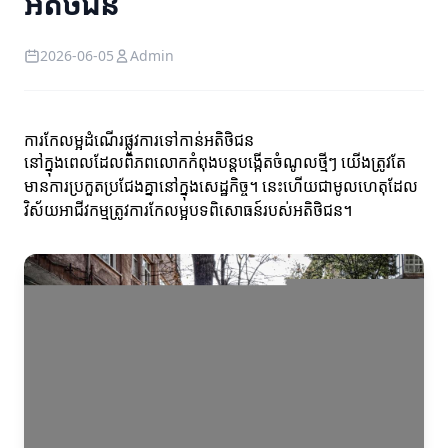
អតិថិជន
2026-06-05
Admin
ការកែលម្អដំណើរផ្លូវការទៅកាន់អតិថិជន
នៅក្នុងពេលដែលពិភពលោកកំពុងបន្តបង្កើតចំណូលថ្មីៗ យើងត្រូវតែ
មានការប្រកួតប្រជែងគ្នានៅក្នុងសេដ្ឋកិច្ច។ នេះហើយជាមូលហេតុដែល
វិស័យអាជីវកម្មត្រូវការកែលម្អបទពិសោធន៍របស់អតិថិជន។