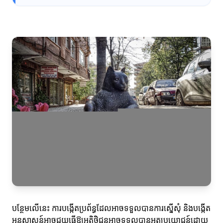
បន្ថែមលើនេះ ការបង្កើតប្រព័ន្ធដែលអាចទទួលបានការស្នើសុំ និងបង្កើត
អនុសាសន៍អាចជួយធ្វើឱ្យអតិថិជនអាចទទួលបានអត្ថប្រយោជន៍ដោយ