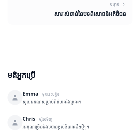
បន្ទាប់
សារៈសំខាន់នៃបទពិសោធន៍អតិថិជន
មតិអ្នកប្រើ
Emma
មុននេះបន្តិច
សូមអរគុណសម្រាប់ព័ត៌មានដ៏ល្អនេះ។
Chris
ម្សិលមិញ
អរគុណច្រើនដែលបានផ្តល់ចំណេះដឹងថ្មីៗ។