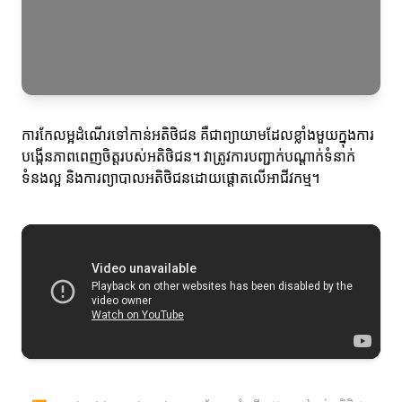
ការកែលម្អដំណើរទៅកាន់អតិថិជន គឺជាព្យាយាមដែលខ្លាំងមួយក្នុងការ
បង្កើនភាពពេញចិត្តរបស់អតិថិជន។ វាត្រូវការបញ្ជាក់បណ្តាក់ទំនាក់
ទំនងល្អ និងការព្យាបាលអតិថិជនដោយផ្តោតលើអាជីវកម្ម។