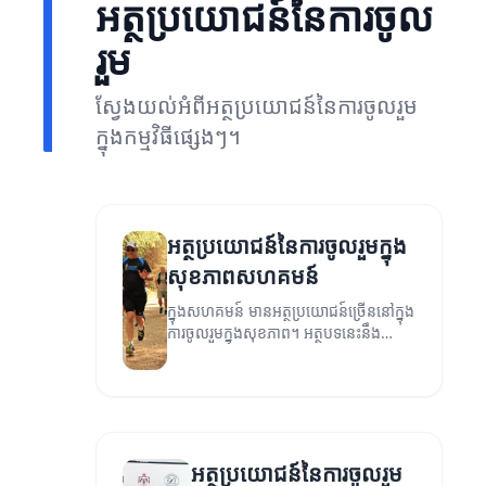
អត្ថប្រយោជន៍នៃការចូល
រួម
ស្វែងយល់អំពីអត្ថប្រយោជន៍នៃការចូលរួម
ក្នុងកម្មវិធីផ្សេងៗ។
អត្ថប្រយោជន៍នៃការចូលរួមក្នុង
សុខភាពសហគមន៍
ក្នុងសហគមន៍ មានអត្ថប្រយោជន៍ច្រើននៅក្នុង
ការចូលរួមក្នុងសុខភាព។ អត្ថបទនេះនឹង
បង្ហាញអត្ថប្រយោជន៍នៃការចូលរួមជាមួយវិធី
សាស្រ្តផ្សេងៗ។
អត្ថប្រយោជន៍នៃការចូលរួម