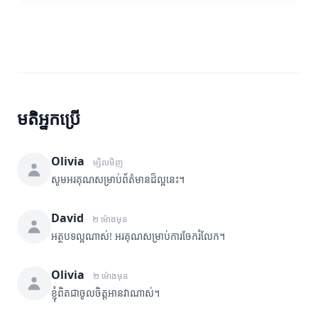
មតិអ្នកប្រើ
Olivia
ម្សិលមិញ
សូមអរគុណសម្រាប់ព័ត៌មានដ៏ល្អនេះ។
David
២ ម៉ោងមុន
អត្ថបទល្អណាស់! អរគុណសម្រាប់ការចែករំលែក។
Olivia
២ ម៉ោងមុន
ខ្ញុំពិតជាចូលចិត្តអានវាណាស់។