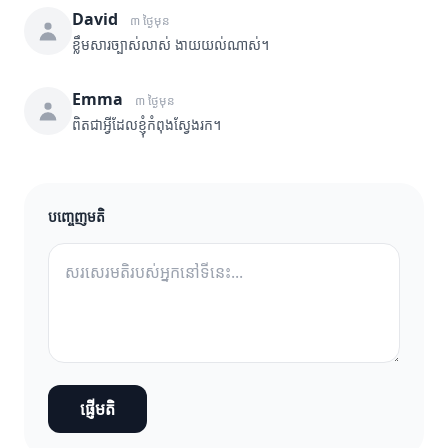
David
៣ ថ្ងៃមុន
ខ្លឹមសារច្បាស់លាស់ ងាយយល់ណាស់។
Emma
៣ ថ្ងៃមុន
ពិតជាអ្វីដែលខ្ញុំកំពុងស្វែងរក។
បញ្ចេញមតិ
ផ្ញើមតិ