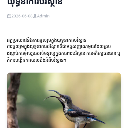
យុទ្ធនាការបរិស្ថាន
2026-06-08
Admin
អត្ថប្រយោជន៍នៃការចូលរួមក្នុងយុទ្ធនាការបរិស្ថាន
ការចូលរួមក្នុងយុទ្ធនាការបរិស្ថានគឺជាអត្តសញ្ញាណមួយដែលគ្រប
ដណ្ដប់ការចូលរួមរបស់មនុស្សក្នុងការពារបរិស្ថាន ការអភិរក្សធនធាន ឬ
ក៏ការបង្កើនការយល់ដឹងអំពីបរិស្ថាន។