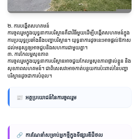
២. ការបង្កើតសហគមន៍
ការចូលរួមក្នុងយុទ្ធនាការបរិស្ថានគឺជាវិធីមួយដើម្បីបង្កើតសហគមន៍ក្នុង
ការប្រយុទ្ធប្រឆាំងនឹងបញ្ហាបរិស្ថាន។ យុទ្ធនាការដូចនេះអាចផ្តល់ឱកាស
ដល់មនុស្សឲ្យអាចជួបនិងសហការជាមួយគ្នា។
៣. ការកែលម្អសុខភាព
ការចូលរួមក្នុងយុទ្ធនាការបរិស្ថានអាចជួយកែលម្អសុខភាពផ្ទាល់ខ្លួន និង
សុខភាពសហគមន៍។ ជាពិសេសវាអាចកាត់បន្ថយការប៉ះពាល់នៃបញ្ហា
បរិស្ថានដូចជាការបំពុល។
📰
អត្ថប្រយោជន៍នៃការចូលរួម
🔗
ការណែនាំសម្រាប់អ្នកថ្មីក្នុងទីផ្សារឌីជីថល