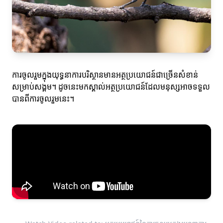
ការចូលរួមក្នុងយុទ្ធនាការបរិស្ថានមានអត្ថប្រយោជន៍ជាច្រើនសំខាន់
សម្រាប់សង្គម។ ដូចនេះមកស្គាល់អត្ថប្រយោជន៍ដែលមនុស្សអាចទទួល
បានពីការចូលរួមនេះ។