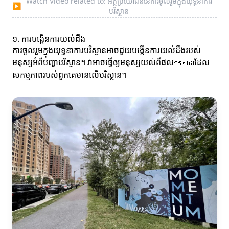
Watch Video related to: អត្ថប្រយោជន៍នៃការចូលរួមក្នុងយុទ្ធនាការ
▶
បរិស្ថាន
១. ការបង្កើនការយល់ដឹង
ការចូលរួមក្នុងយុទ្ធនាការបរិស្ថានអាចជួយបង្កើនការយល់ដឹងរបស់
មនុស្សអំពីបញ្ហាបរិស្ថាន។ វាអាចធ្វើឲ្យមនុស្សយល់ពីផលกระทบដែល
សកម្មភាពរបស់ពួកគេមានលើបរិស្ថាន។