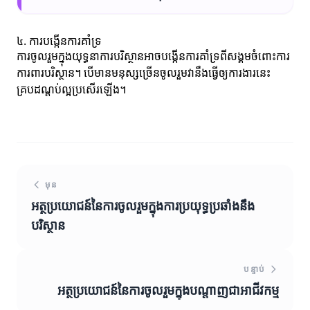
៤. ការបង្កើនការគាំទ្រ
ការចូលរួមក្នុងយុទ្ធនាការបរិស្ថានអាចបង្កើនការគាំទ្រពីសង្គមចំពោះការ
ការពារបរិស្ថាន។ បើមានមនុស្សច្រើនចូលរួមវានឹងធ្វើឲ្យការងារនេះ
គ្របដណ្តប់ល្អប្រសើរឡើង។
មុន
អត្ថប្រយោជន៍នៃការចូលរួមក្នុងការប្រយុទ្ធប្រឆាំងនឹង
បរិស្ថាន
បន្ទាប់
អត្ថប្រយោជន៍នៃការចូលរួមក្នុងបណ្តាញជាអាជីវកម្ម