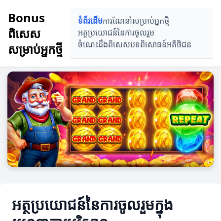
Bonus
ទំព័រដើម
ការណែនាំសម្រាប់អ្នកថ្មី
ពិសេស
អត្ថប្រយោជន៍នៃការចូលរួម
ចំណេះដឹងពិសេស
បទពិសោធន៍អតិថិជន
សម្រាប់អ្នកថ្មី
អត្ថប្រយោជន៍នៃការចូលរួមក្នុង