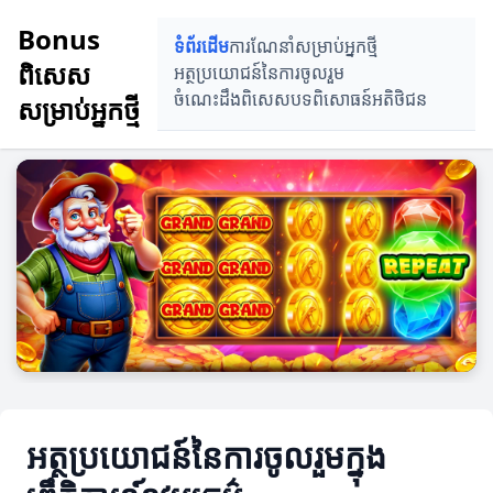
Bonus
ទំព័រដើម
ការណែនាំសម្រាប់អ្នកថ្មី
ពិសេស
អត្ថប្រយោជន៍នៃការចូលរួម
ចំណេះដឹងពិសេស
បទពិសោធន៍អតិថិជន
សម្រាប់អ្នកថ្មី
អត្ថប្រយោជន៍នៃការចូលរួមក្នុង