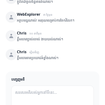
ខ្ញុំពិតជាចូលចិត្តអានវាណាស់។
WebExplorer
៣ ថ្ងៃមុន
អត្ថបទល្អណាស់! អរគុណសម្រាប់ការចែករំលែក។
Chris
១០ នាទីមុន
ខ្លឹមសារច្បាស់លាស់ ងាយយល់ណាស់។
Chris
ម្សិលមិញ
ខ្លឹមសារមានប្រយោជន៍ខ្លាំងណាស់។
បញ្ចេញមតិ