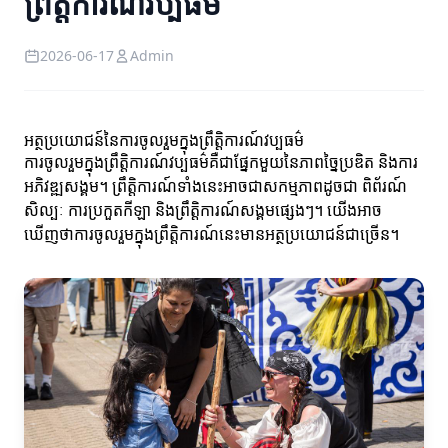
ព្រឹត្តិការណ៍វប្បធម៌
2026-06-17
Admin
អត្ថប្រយោជន៍នៃការចូលរួមក្នុងព្រឹត្តិការណ៍វប្បធម៌
ការចូលរួមក្នុងព្រឹត្តិការណ៍វប្បធម៌គឺជាផ្នែកមួយនៃភាពច្នៃប្រឌិត និងការ
អភិវឌ្ឍសង្គម។ ព្រឹត្តិការណ៍ទាំងនេះអាចជាសកម្មភាពដូចជា ពិព័រណ៍
សិល្បៈ ការប្រកួតកីឡា និងព្រឹត្តិការណ៍សង្គមផ្សេងៗ។ យើងអាច
ឃើញថាការចូលរួមក្នុងព្រឹត្តិការណ៍នេះមានអត្ថប្រយោជន៍ជាច្រើន។